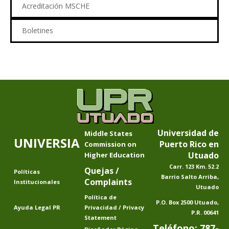
Acreditación MSCHE
Boletines
Universidad de
Middle States
UNIVERSIA
Puerto Rico en
Commission on
Utuado
Higher Education
Carr. 123 Km. 52.2
Quejas /
Políticas
Barrio Salto Arriba,
Complaints
Institucionales
Utuado
Política de
P.O. Box 2500 Utuado,
Ayuda Legal PR
Privacidad
/
Privacy
P.R. 00641
Statement
Teléfono: 787-