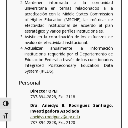
Mantener informada a la comunidad
universitaria en temas relacionados a la
acreditación con la Middle States Commission
of Higher Education (MSCHE), las métricas de
efectividad institucional de acuerdo al plan
estratégico y varios perfiles institucionales.
Asistir en la coordinación de los esfuerzos de
avalúo de efectividad institucional.
Actualizar anualmente la información
institucional requerida por el Departamento de
Educación Federal a través de los cuestionarios
Integrated Postsecondary Education Data
System (IPEDS).
Personal
Director OPEI
787-894-2828, Ext. 2118
Alternar alto contraste
Dra. Aneidys B. Rodríguez Santiago,
Investigadora Asociada
Alternar tamaño de letra
aneidys.rodriguez@upr.edu
787-894-2828, Ext. 2120