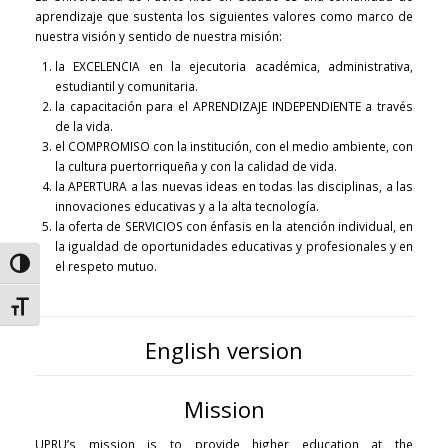
aprendizaje que sustenta los siguientes valores como marco de
nuestra visión y sentido de nuestra misión:
la EXCELENCIA en la ejecutoria académica, administrativa,
estudiantil y comunitaria.
la capacitación para el APRENDIZAJE INDEPENDIENTE a través
de la vida.
el COMPROMISO con la institución, con el medio ambiente, con
la cultura puertorriqueña y con la calidad de vida.
la APERTURA a las nuevas ideas en todas las disciplinas, a las
innovaciones educativas y a la alta tecnología.
la oferta de SERVICIOS con énfasis en la atención individual, en
la igualdad de oportunidades educativas y profesionales y en
Alternar alto contraste
el respeto mutuo.
Alternar tamaño de letra
English version
Mission
UPRU’s mission is to provide higher education at the