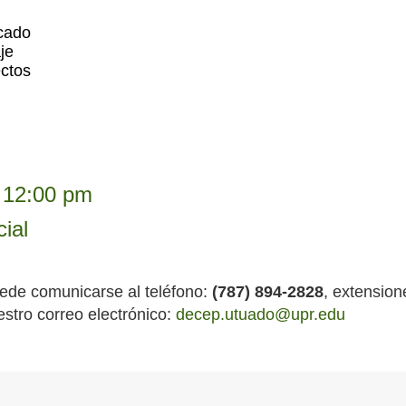
cado
je
ctos
 12:00 pm
ial
ede comunicarse al teléfono:
(787) 894-2828
, extensio
stro correo electrónico:
decep.utuado@upr.edu