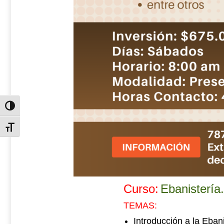
Alternar alto contraste
Alternar tamaño de letra
Curso:
Ebanistería.
TEMAS:
Introducción a la Ebani