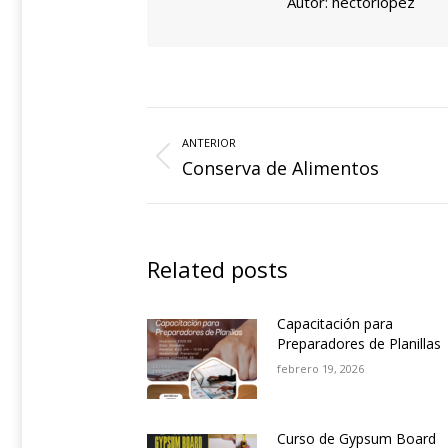
Autor:
hectorlopez
Navegación
de
ANTERIOR
Entrada
Conserva de Alimentos
entradas
anterior:
Related posts
Capacitación para
Preparadores de Planillas
febrero 19, 2026
Curso de Gypsum Board