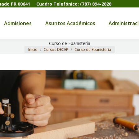
tuado PR 00641
Cuadro Telefónico: (787) 894-2828
dmisiones
Asuntos Académicos
Administración
Admisiones
Asuntos Académicos
Administrac
Curso de Ebanistería
Estás aquí:
Inicio
Cursos DECEP
Curso de Ebanistería